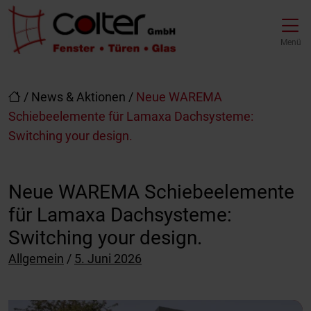
Direkt zur Top-Navigation
Direkt zur Hauptnavigation
Zum Inhalt springen
Direkt zum Footer
Hauptnavigation
Menü
/
News & Aktionen
/
Neue WAREMA
Schiebeelemente für Lamaxa Dachsysteme:
Switching your design.
Neue WAREMA Schiebeelemente
für Lamaxa Dachsysteme:
Switching your design.
Posted on
Allgemein
/
5. Juni 2026