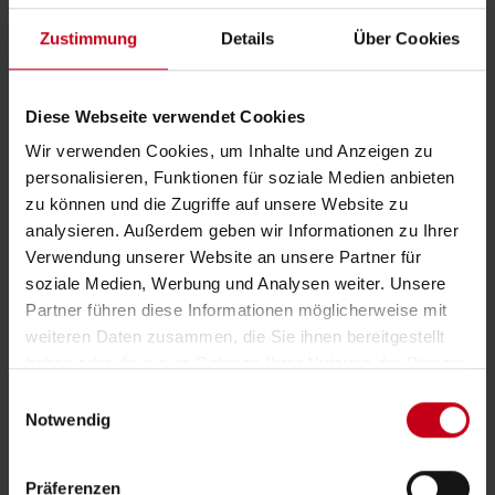
Aluminium
Zustimmung
Details
Über Cookies
Diese Webseite verwendet Cookies
Wir verwenden Cookies, um Inhalte und Anzeigen zu
personalisieren, Funktionen für soziale Medien anbieten
zu können und die Zugriffe auf unsere Website zu
Die Schiebeläden bieten
zahlreiche Design- und
analysieren. Außerdem geben wir Informationen zu Ihrer
Materialvarianten
. Pflegeleichte Design-Dekore,
Verwendung unserer Website an unsere Partner für
Echtholz oder Aluminium in RAL-Farben – passen Sie
soziale Medien, Werbung und Analysen weiter. Unsere
Partner führen diese Informationen möglicherweise mit
den Außenbereich an Ihren eigenen Stil an.
weiteren Daten zusammen, die Sie ihnen bereitgestellt
haben oder die sie im Rahmen Ihrer Nutzung der Dienste
gesammelt haben.
E
Notwendig
i
n
w
Präferenzen