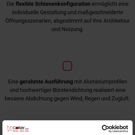
Die
flexible Schienenkonfiguration
ermöglicht eine
individuelle Gestaltung und maßgeschneiderte
Öffnungsszenarien, abgestimmt auf Ihre Architektur
und Nutzung.
Eine
gerahmte Ausführung
mit Aluminiumprofilen
und hochwertiger Bürstendichtung realisiert eine
bessere Abdichtung gegen Wind, Regen und Zugluft.
Schiebeläden aus Holz und