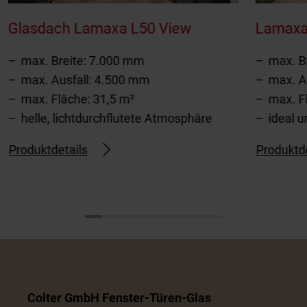
Glasdach Lamaxa L50 View
Lamaxa 
max. Breite: 7.000 mm
max. B
max. Ausfall: 4.500 mm
max. A
max. Fläche: 31,5 m²
max. F
helle, lichtdurchflutete Atmosphäre
ideal 
Produktdetails
Produktde
Colter GmbH Fenster-Türen-Glas