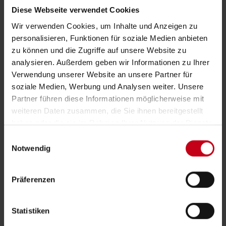
Diese Webseite verwendet Cookies
Wir verwenden Cookies, um Inhalte und Anzeigen zu
personalisieren, Funktionen für soziale Medien anbieten
zu können und die Zugriffe auf unsere Website zu
analysieren. Außerdem geben wir Informationen zu Ihrer
Verwendung unserer Website an unsere Partner für
soziale Medien, Werbung und Analysen weiter. Unsere
Partner führen diese Informationen möglicherweise mit
weiteren Daten zusammen, die Sie ihnen bereitgestellt
haben oder die sie im Rahmen Ihrer Nutzung der Dienste
gesammelt haben.
E
Notwendig
i
n
w
Präferenzen
i
l
l
Statistiken
i