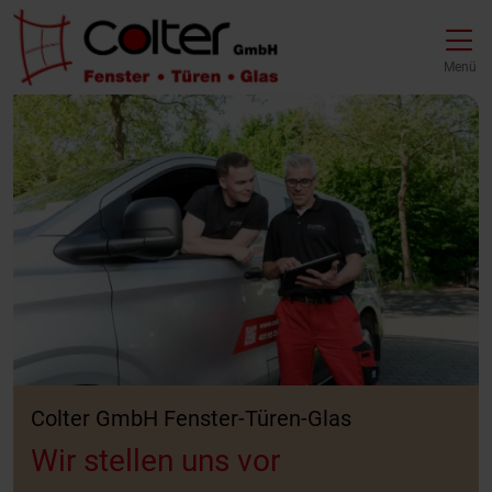
Direkt zur Top-Navigation
Direkt zur Hauptnavigation
Zum Inhalt springen
Direkt zum Footer
Hauptnavigation
Menü
Colter GmbH Fenster-Türen-Glas
Wir stellen uns vor