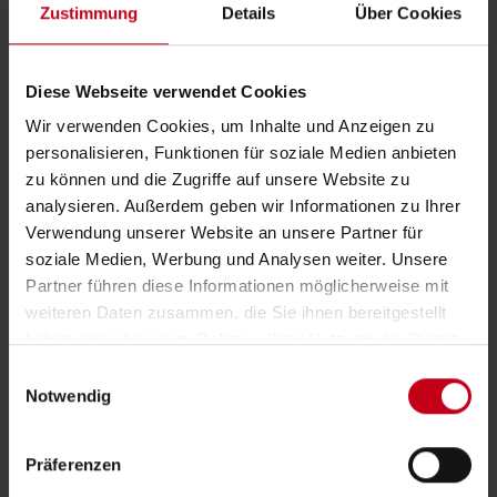
Zustimmung
Details
Über Cookies
Veredelung durch Feuer
natürliche Holzkonservierung
Diese Webseite verwendet Cookies
charakterstarke Designs
Wir verwenden Cookies, um Inhalte und Anzeigen zu
Produktdetails
personalisieren, Funktionen für soziale Medien anbieten
zu können und die Zugriffe auf unsere Website zu
analysieren. Außerdem geben wir Informationen zu Ihrer
Verwendung unserer Website an unsere Partner für
soziale Medien, Werbung und Analysen weiter. Unsere
Partner führen diese Informationen möglicherweise mit
weiteren Daten zusammen, die Sie ihnen bereitgestellt
haben oder die sie im Rahmen Ihrer Nutzung der Dienste
gesammelt haben.
E
Notwendig
i
n
w
Präferenzen
i