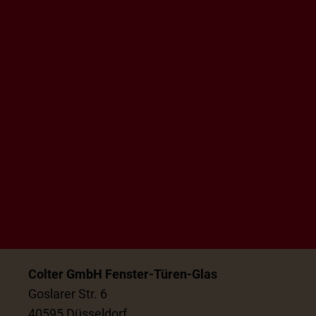
Colter GmbH Fenster-Türen-Glas
Goslarer Str. 6
40595 Düsseldorf