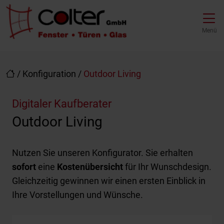
Direkt zur Top-Navigation
Direkt zur Hauptnavigation
Zum Inhalt springen
Direkt zum Footer
Hauptnavigation
Menü
/
Konfiguration
/
Outdoor Living
Digitaler Kaufberater
Outdoor Living
Nutzen Sie unseren Konfigurator. Sie erhalten
sofort
eine
Kostenübersicht
für Ihr Wunschdesign.
Gleichzeitig gewinnen wir einen ersten Einblick in
Ihre Vorstellungen und Wünsche.